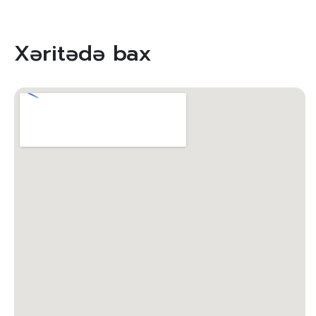
Xəritədə bax